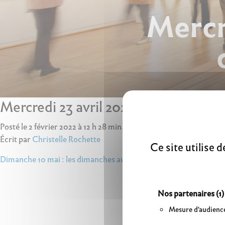
Mercre
Mercredi 23 avril 2025 : visite contée
Posté le 2 février 2022 à 12 h 28 min.
Écrit par
Christelle Rochette
Ce site utilise 
Navigation
Dimanche 10 mai : les dimanches au musée
de
l’article
Nos partenaires
(1)
Mesure d'audienc