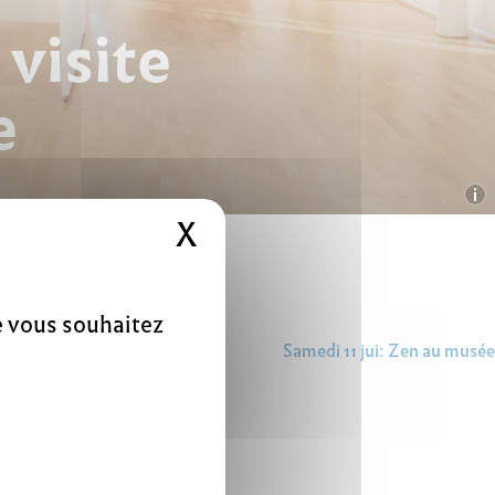
 visite
e
X
Masquer le bandeau 
ue vous souhaitez
Samedi 11 jui: Zen au musée