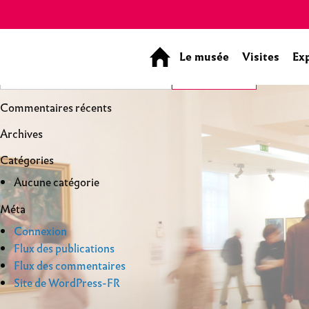
Panneau de gestion des cookies
Le musée
Visites
Ex
Commentaires récents
Archives
Catégories
Aucune catégorie
Méta
Connexion
Flux des publications
Flux des commentaires
Site de WordPress-FR