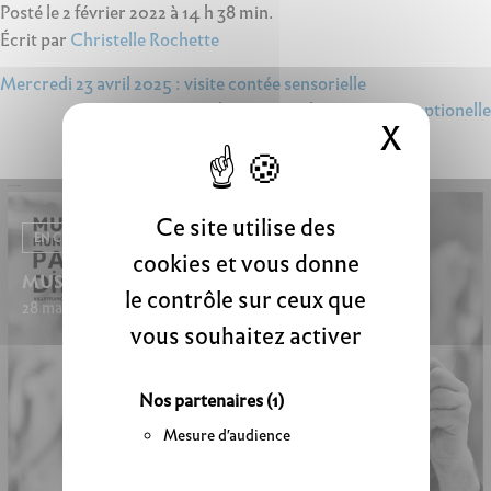
Posté le 2 février 2022 à 14 h 38 min.
Écrit par
Christelle Rochette
Navigation
Mercredi 23 avril 2025 : visite contée sensorielle
Dimanche 1er mai : fermeture exceptionelle
de
X
Masque
l’article
Ce site utilise des
EN CE MOMENT
cookies et vous donne
MUSÉOCOULISSES
le contrôle sur ceux que
28 mars 2026 - 20 septembre 2026
vous souhaitez activer
Nos partenaires
(1)
Mesure d'audience