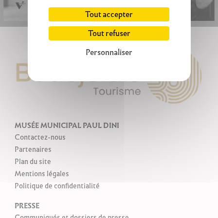
Tout accepter
Tout refuser
Personnaliser
MUSÉE MUNICIPAL PAUL DINI
Contactez-nous
Partenaires
Plan du site
Mentions légales
Politique de confidentialité
PRESSE
Communiqués et dossiers de presse