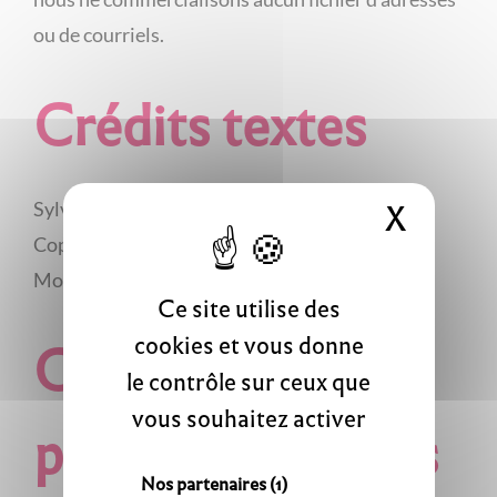
ou de courriels.
Crédits textes
X
Masque
Sylvie Carlier, Damien Chantrenne, Laëtitia
Copeau, Matteo Gianesselli, Marilou Perino-
Mosca, Louise Raveneau, Christelle Rochette.
Ce site utilise des
cookies et vous donne
Crédits
le contrôle sur ceux que
vous souhaitez activer
photographiques
Nos partenaires
(1)