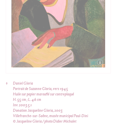
↑
Daniel Gloria
Portrait de Suzanne Gloria, vers 1945
Huile sur papier marouflé sur contreplaqué
H. 55 cm ; L. 46 cm
Inv. 2003.5.1
Donation Jacqueline Gloria, 2003
Villefranche-sur-Saône, musée municipal Paul-Dini
© Jacqueline Gloria / photo Didier Michalet