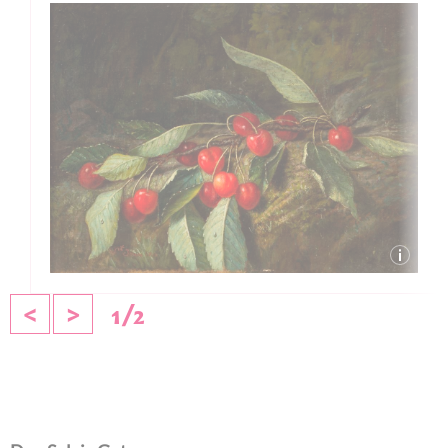
<
>
1
/
2