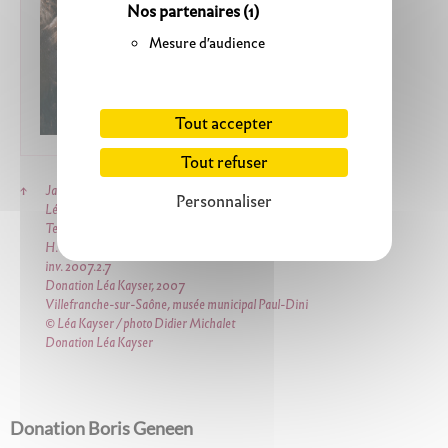
Nos partenaires
(1)
Mesure d'audience
Tout accepter
Tout refuser
↑
Jackie Kayser
Personnaliser
Léda et le cygne au parties d’ange, 1993
Technique mixte sur toile
H. 157 cm ; L. 132,5 cm
inv. 2007.2.7
Donation Léa Kayser, 2007
Villefranche-sur-Saône, musée municipal Paul-Dini
© Léa Kayser / photo Didier Michalet
Donation Léa Kayser
Donation Boris Geneen