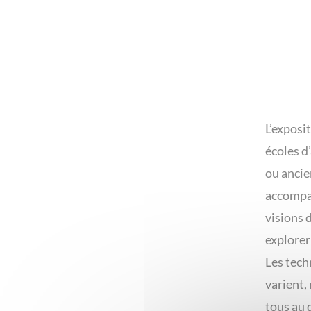
L’exposi
écoles d
ou ancie
accompag
visions d
explorer
Les tech
varient,
tous au d