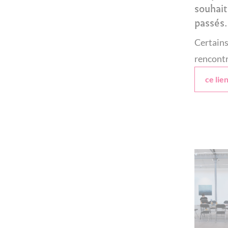
souhait
pass
és.
Certains
rencontre
ce lie