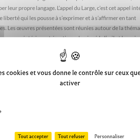
r leur propre langage. L’appel du Large, c’est cet appel inté
 liberté qui les pousse à s’exprimer et à s’affirmer en tant
tes. Les œuvres présentées sont réunies autour de la thém
Le voyage intérieur et émotionnel qui guide l’œil et la main
, mais également le voyage physique, d’une découverte à l’a
usieurs pays parfois. Voyage à travers le temps aussi – cha
a choisi une œuvre de la collection du musée, résonnant ave
des cookies et vous donne le contrôle sur ceux q
créations, pour un dialogue artistique personnel.
activer
 présentés : Siouzie Albiach, Ghazale Bahiraie, Niloufar Bas
ne Chalançon, Viriya Chotpanyavisut, Yuanchi Jiang, Lin
e
ler, Sohyun Park, Lorette Pouillon.
boration avec
Le grand Large.
Tout accepter
Tout refuser
Personnaliser