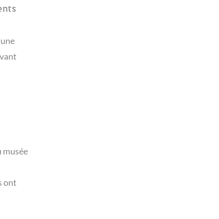
ents
 une
ivant
au musée
s ont