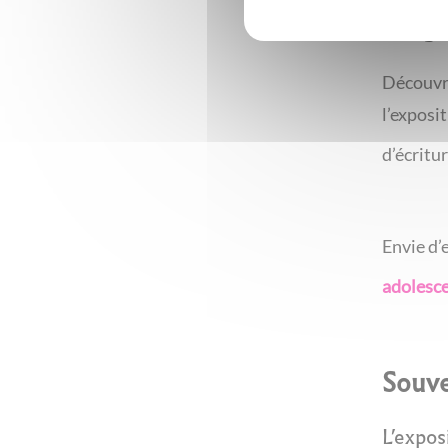
Progr
Découvr
l’exposit
d’écritur
Envie d’
adolesc
Souve
L’expos