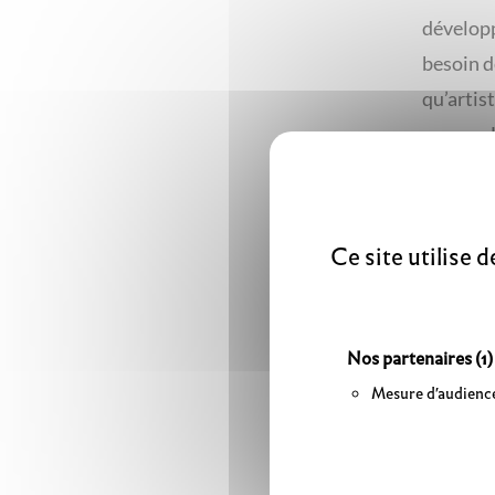
développe
besoin de
qu’artis
voyage. 
artistes
entre pl
artiste 
Ce site utilise 
propres 
Artistes
Nos partenaires
(1)
Clémenti
Mesure d'audienc
Suan Mül
En colla