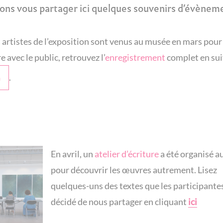
ons vous partager ici quelques souve
nirs d’évènem
 artist
es de l’exposition sont venus au musée en mars pour
 avec le public, retrouvez l’
enregist
rement
compl
et en su
.
n
En avril, un
atelier d’éc
riture
a été organisé 
pour découvrir les œuvres autrement. Lisez
quelques-uns des textes que les participante
décidé de nous partager
en cliquant
ici