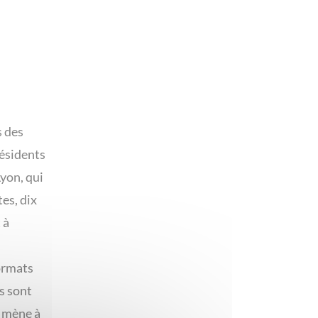
s des
résidents
Lyon, qui
es, dix
 à
formats
s sont
s mène à