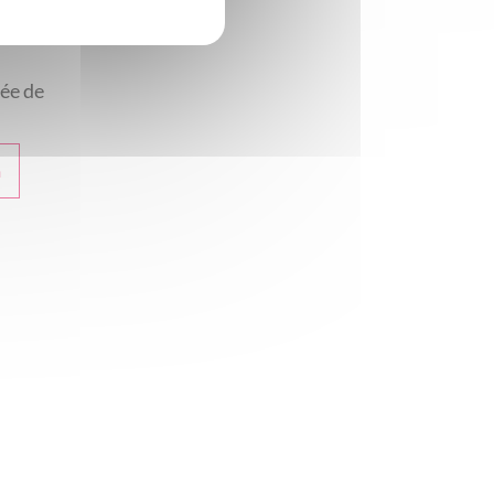
ée de
n