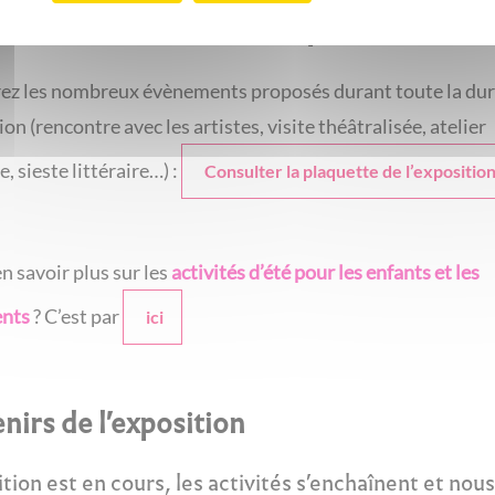
ammation autour de l'exposition
ez les nombreux évènements proposés durant toute la dur
ion (rencontre avec les artistes, visite théâtralisée, atelier
e, sieste littéraire…) :
Consulter la plaquette de l’expositio
en savoir plus sur les
activités d’été pour les enfants et les
ents
? C’est par
ici
nirs de l'exposition
ition est en cours, les activités s’enchaînent et nous