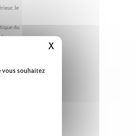
rieur, le
atique du
 des
X
Masquer le bandeau 
utre,
que
c ses
ue vous souhaitez
iri,
Ge Meng,