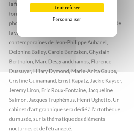
la fragilité.
L’exposition déploiera des grands
Tout refuser
formats de différentes techniques – peintures,
Personnaliser
photographies, dessins, assemblages -, autour de
la vanité et des fragilités, avec les œuvres
contemporaines de Jean-Philippe Aubanel,
Delphine Balley, Carole Benzaken, Ghyslain
Bertholon, Marc Desgrandchamps, Florence
Dussuyer, Hilary Dymond, Marie-Anita Gaube,
Cristine Guinamand, Ernst Kapatz, Jackie Kayser,
Jeremy Liron, Eric Roux-Fontaine, Jacqueline
Salmon, Jacques Truphémus, Henri Ughetto. Un
cabinet d’art graphique sera dédié à l’artothèque
du musée, sur la thématique des éléments
nocturnes et de l’étrangeté.