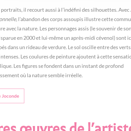
portraits, il recourt aussi à l’indéfini des silhouettes. Avec
tonnelle,
l’abandon des corps assoupis illustre cette comm
ure avec la nature. Les personnages assis (le souvenir de s
sparue en 2000 et lui-même un après-midi cévenol) sont ic
és dans un rideau de verdure. Le sol oscille entre des verts
ntenses. Les coulures de peinture ajoutent à cette sensati
ique. Les figures se fondent dans un instant de profond
sement où la nature semble irréelle.
e Joconde
es œuvres de l’artist