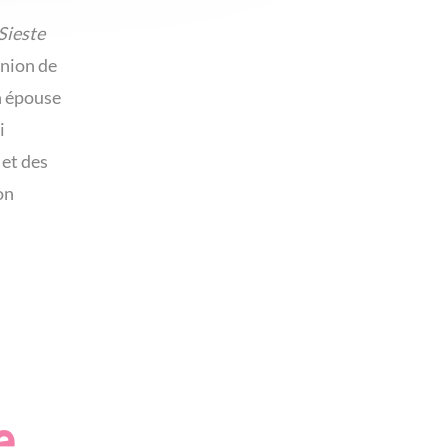
Sieste
union de
on épouse
i
 et des
on
e