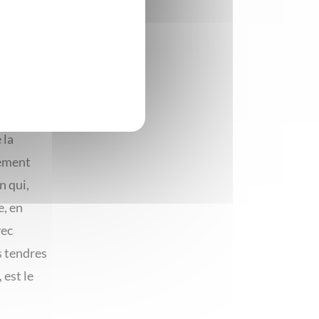
rs des
tures
émère
iles qui
 la
lement
n qui,
e, en
vec
s tendres
 est le