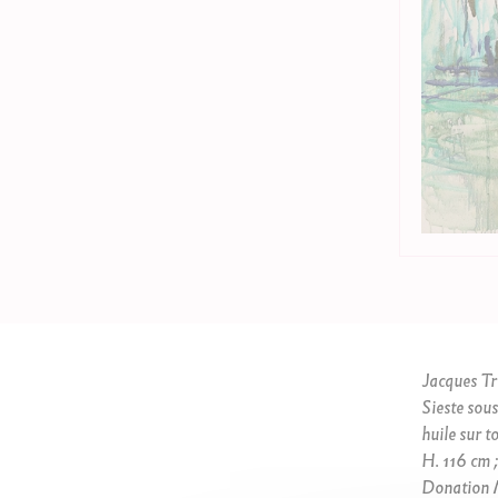
Jacques T
Sieste sous
huile sur to
H. 116 cm ;
Donation M