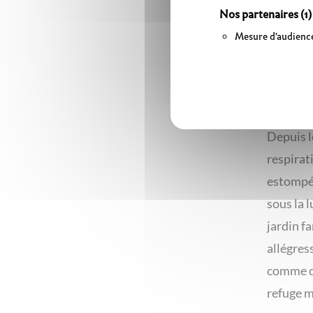
Beaux-Ar
Nos partenaires
(1)
thématiq
Mesure d'audienc
mortes. 
des Sanz
émanent 
Depuis le
respirat
estompées
sous la l
jardin f
allégres
comme ce
refuge m