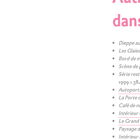
dans
Dieppe au
Les Glaïeu
Bord de m
Scène de 
Série rest
1999.1.38
Autoportra
La Porte d
Café de n
Intérieur 
Le Grand 
Paysage d
Intérieur 