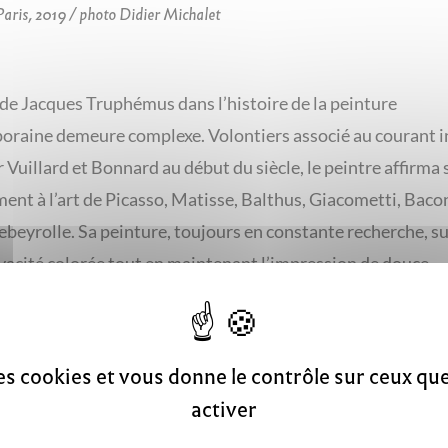
aris, 2019 / photo Didier Michalet
 de Jacques Truphémus dans l’histoire de la peinture
raine demeure complexe. Volontiers associé au courant i
ar Vuillard et Bonnard au début du siècle, le peintre affirma
ent à l’art de Picasso, Matisse, Balthus, Giacometti, Baco
ebeyrolle. Sa peinture, toujours en constante recherche, s
ivacité colorée tout en maintenant l’impression de douce
ie qui imprègne son œuvre.
Truphémus est particulièrement présent au sein de la coll
des cookies et vous donne le contrôle sur ceux q
ul-Dini de Villefranche-sur-Saône, qui constitue la collec
activer
la plus représentative du travail de l’artiste. Formé à l’éco