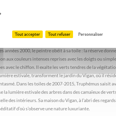
ts de Lyon dans les années 1940, il a orienté son œuvre ve
ues plus intimistes comme les scènes d’intérieur et de na
e
Il crée, avec Jean Fusaro et André Cottavoz, le groupe éph
istes. Sa peinture contemplative traduit les émotions subt
Tout accepter
Tout refuser
Personnaliser
de lieux ou de simples objets.
s années 2000, le peintre obéit à sa toile : la réserve donne
ion aux couleurs intenses reprises avec les doigts ou simp
 avec le chiffon. Il exalte les verts tendres de la végétatio
umière estivale, transforment le jardin du Vigan, où il résid
antasmé. Dans les toiles de 2007-2015, Truphémus saisit a
se la lumière estivale des arbres dans des camaïeux de vert
lle des intérieurs. Sa maison du Vigan, à l’abri des regards,
éditatif d’où s’observe une nature luxuriante.