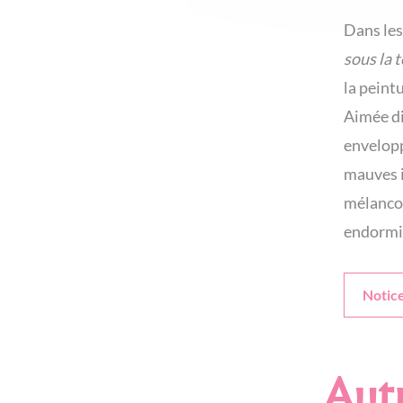
Dans les 
sous la 
la peint
Aimée di
envelopp
mauves i
mélancol
endormis
Notic
Autr