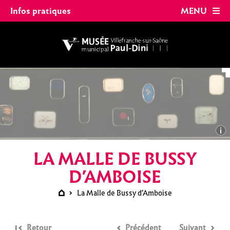
Panneau de gestion des cookies
int(635) bool(false)
Infos pratiques
MENU
LA MALLE DE BUSSY
D’AMBOISE
La Malle de Bussy d’Amboise
Retour
Précédent
Suivant