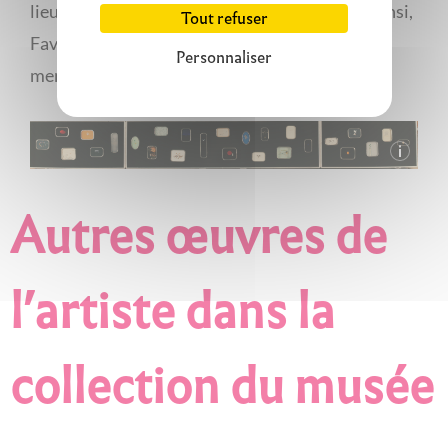
lieu de naissance, rue Balay à Saint-Étienne. Ainsi,
Tout refuser
Favier nous offre la vision d’une cartographie
Personnaliser
mentale.
Autres œuvres de
l’artiste dans la
collection du musée