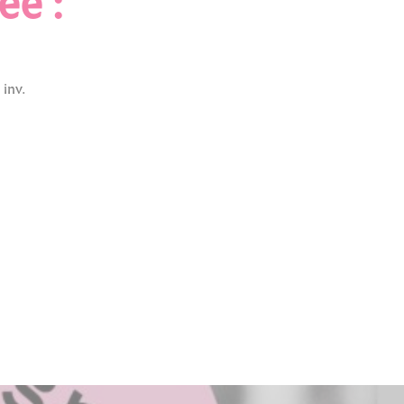
ée :
 inv.