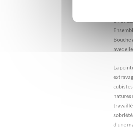
et Bernh
En 1912,
Ensemble
Bouche à
avec elle
La peint
extravag
cubistes
natures 
travaillé
sobriété
d’une ma