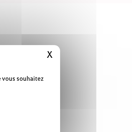
X
Masquer le bandeau 
ue vous souhaitez
nu élève
1-1899)
 1893, il
très vite
gène Blot