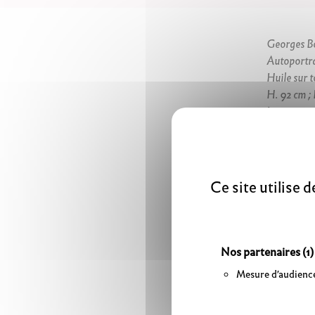
Georges B
Autoportra
Huile sur t
H. 92 cm ; 
Inv. 1999.1
Donation M
© Villefra
Ce site utilise 
Georges 
aux Beau
Nos partenaires
(1)
pour leq
Mesure d'audienc
s’inscrit
s’orient