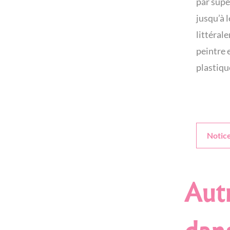
par supe
jusqu’à l
littéral
peintre 
plastiqu
Notic
Autr