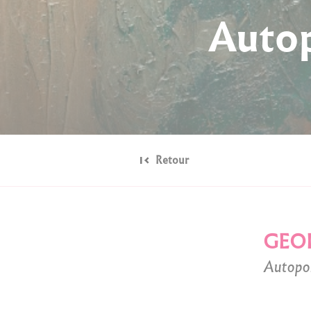
Autop
Retour
GEO
Autopor