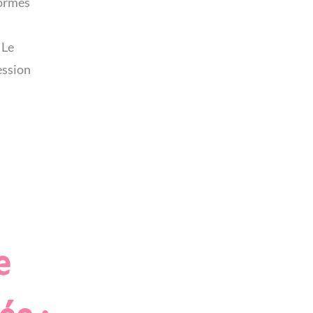
formes
 Le
ession
e