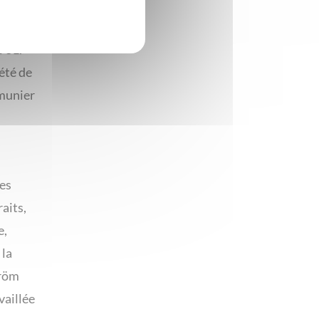
931.
été de
mmunier
es
aits,
e,
 la
tröm
vaillée