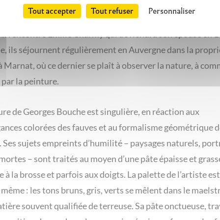
eim Jeune lui offrent ses premières expositions.
Tout accepter
Tout refuser
Personnaliser
 il rencontre Émilie Charmy qui deviendra son épouse en 1
, ils séjournent régulièrement en Auvergne dans la propri
 Marnat, où ce dernier se plaît à observer la nature, à co
 par la peinture.
ure de Georges Bouche est singulière, en réaction aux
ances colorées des fauves et au formalisme géométrique d
. Ses sujets empreints d’humilité – paysages naturels, portr
mortes – sont traités au moyen d’une pâte épaisse et grass
e à la brosse et parfois aux doigts. La palette de l’artiste est
 même : les tons bruns, gris, verts se mêlent dans le maels
tière souvent qualifiée de terreuse. Sa pâte onctueuse, tra