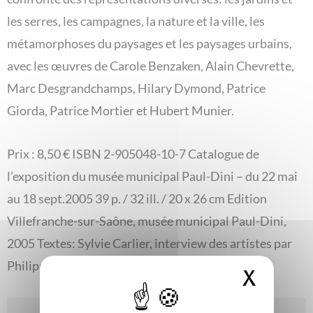
les serres, les campagnes, la nature et la ville, les
métamorphoses du paysages et les paysages urbains,
avec les œuvres de Carole Benzaken, Alain Chevrette,
Marc Desgrandchamps, Hilary Dymond, Patrice
Giorda, Patrice Mortier et Hubert Munier.
Prix : 8,50 € ISBN 2-905048-10-7 Catalogue de
l’exposition du musée municipal Paul-Dini – du 22 mai
au 18 sept.2005 39 p. / 32 ill. / 20 x 26 cm Edition
Villefranche-sur-Saône, musée municipal Paul-Dini,
2005 Textes: Sylvie Carlier, interview des artistes par
Philippe Banasiak et Marie Vergély
X
Masque