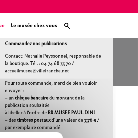
ue
Le musée chez vous
Commandez nos publications
Contact: Nathalie Peyssonnel, responsable de
la boutique. Tél. : 04 74 68 33 70 /
accueilmusee@villefranche.net
Pour toute commande, merci de bien vouloir
envoyer :
– un
chèque bancaire
du montant de la
publication souhaitée
à libeller à l’ordre de
RR MUSEE PAUL DINI
– des
timbres postaux
d’une valeur de
7,76 €
/
par exemplaire commandé
(soit 8 timbres lettre verte).