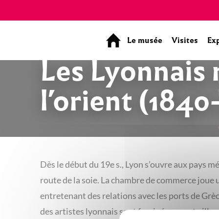
Panneau de gestion des cookies
Le musée
Visites
Ex
Les Lyonnais 
l’orient (1840
Dès le début du 19e s., Lyon s’ouvre aux pays m
route de la soie. La chambre de commerce joue u
entretenant des relations avec les ports de Gr
des artistes lyonnais sont fascinés par cet aille