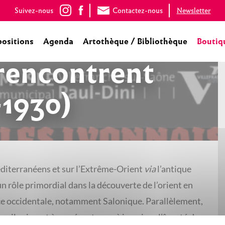
Suivez-nous
Contactez-nous
Newsletter
positions
Agenda
Artothèque / Bibliothèque
Boutiq
rencontrent
-1930)
éditerranéens et sur l’Extrême-Orient
via
l’antique
n rôle primordial dans la découverte de l’orient en
èce occidentale, notamment Salonique. Parallèlement,
urs: ils aiment à représenter ou à imaginer l’âpreté du