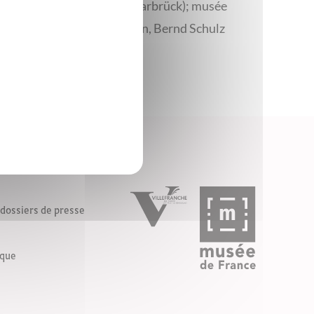
adtgalerie Saarbrücken (Saarbrück); musée
es: Christine Buci-Glucksmann, Bernd Schulz
ossiers de presse
ique