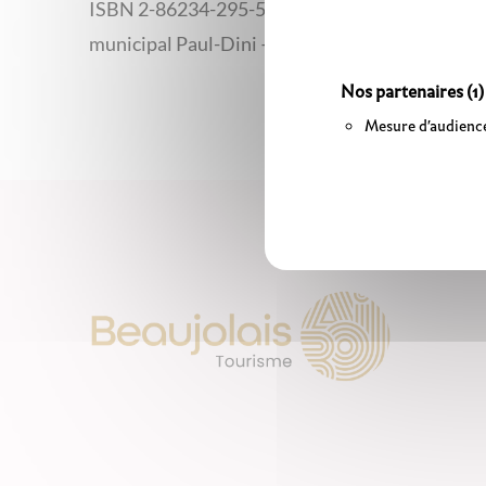
ISBN 2-86234-295-5 Catalogue de l’exposition 
municipal Paul-Dini – du 14 sept. au 18 nov. 200
Nos partenaires
(1)
Mesure d'audienc