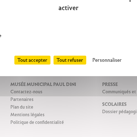
itinérante Centre d’art contemporain Passage (Troyes); St
activer
1 144 p. / 94 ill. / 23 x 28 cm Editions Marval, 2000 Text
e
Tout accepter
Tout refuser
Personnaliser
MUSÉE MUNICIPAL PAUL DINI
PRESSE
Contactez-nous
Communiqués et d
Partenaires
SCOLAIRES
Plan du site
Dossier pédagog
Mentions légales
Politique de confidentialité