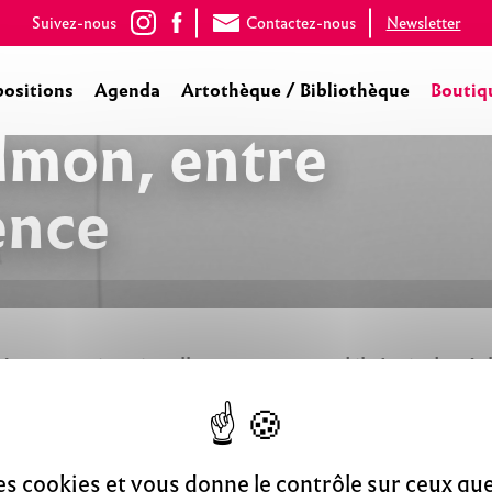
Suivez-nous
Contactez-nous
Newsletter
positions
Agenda
Artothèque / Bibliothèque
Boutiq
lmon, entre
ence
ute prise visuelle, surtout quand il s’agit de réali
 coupler visages et lieux, portraits et architectur
t carré et leur tirage mat, Jacqueline Salmon fait d
des cookies et vous donne le contrôle sur ceux q