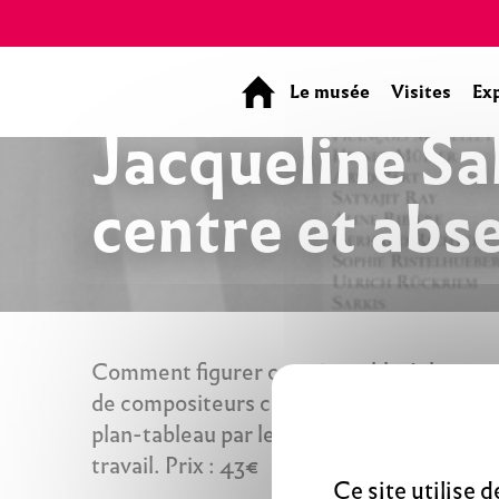
Panneau de gestion des cookies
Le musée
Visites
Ex
Jacqueline Sa
centre et abs
Comment figurer ce qui semble échapper à to
de compositeurs connus ? En choisissant de
plan-tableau par leur cadrage, leur forma
travail. Prix : 43€
Ce site utilise 