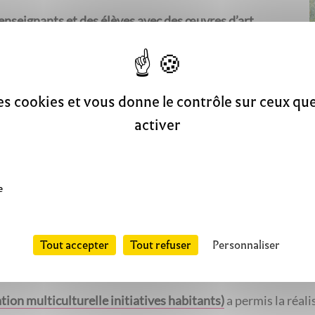
 enseignants et des élèves avec des œuvres d’art
ivers des arts plastiques. D’autre part, il y a la volonté par
 faire connaitre l’activité du musée à des publics éloignés 
des cookies et vous donne le contrôle sur ceux q
ES
activer
e
025
mpagnie « Debout sur le Toit » a proposé des lectures « v
Tout accepter
Tout refuser
Personnaliser
porté petits et grands dans un univers fantastique !
ion multiculturelle initiatives habitants)
a permis la réali