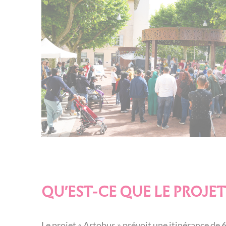
QU'EST-CE QUE LE PROJE
Le projet « Artobus » prévoit une itinérance de