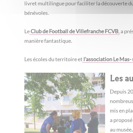
livret multilingue pour faciliter la découverte d
bénévoles.
Le
Club de Football de Villefranche FCVB
,
a pré
manière fantastique.
Les écoles du territoire et
l’association Le Mas-
Les au
Depuis 20
nombreuses
mis en pla
a proposé 
au musée