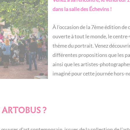
dans la salle des Échevins !
À l’occasion de la 7ème édition de c
ouverte à tout le monde, le centre-
thème du portrait. Venez découvrir,
différentes propositions que les par
ainsi que les artistes-photograph
imaginé pour cette journée hors-n
T ARTOBUS ?
 6 œuvres d’art contemporain, issues de la collection de l’