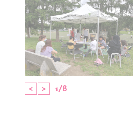
<
>
1
/
8