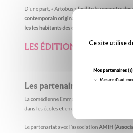
D’une part, « Artobus »
facilite la rencontre des
contemporain originales
et la découverte de l’un
les les habitants des quartiers concernés
, et de
Ce site utilise 
LES ÉDITIONS PRÉCÉDENT
Nos partenaires
(1)
Mesure d'audienc
Les partenaires de l’édition 2
La comédienne Emmanuelle Della Schiava de la co
dans les écoles et en centre-ville, qui ont trans
Le partenariat avec l’association
AMIH (Associat