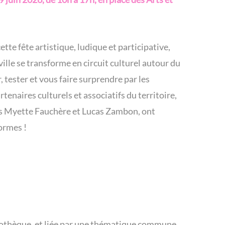
ette fête artistique, ludique et participative,
ville se transforme en circuit culturel autour du
 tester et vous faire surprendre par les
tenaires culturels et associatifs du territoire,
es Myette Fauchère et Lucas Zambon, ont
ormes !
artothèque, et liée par une thématique commune.