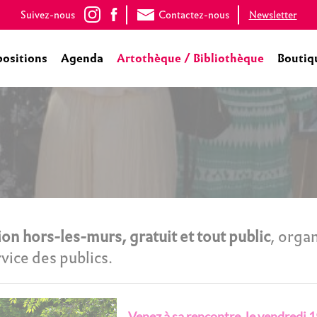
Suivez-nous
Contactez-nous
Newsletter
positions
Agenda
Artothèque / Bibliothèque
Boutiq
on hors-les-murs, gratuit et tout public
, orga
vice des publics.
Venez à sa rencontre, le vendredi 1