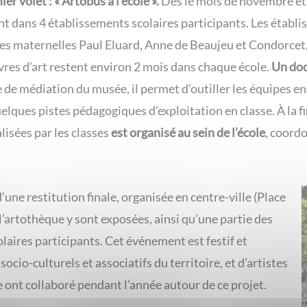
er volet : « Artobus à l’école ».
Dès le mois de novembre et j
t dans 4 établissements scolaires participants. Les établi
les maternelles Paul Eluard, Anne de Beaujeu et Condorcet,
res d’art restent environ 2 mois dans chaque école.
Un doc
e de médiation du musée, il permet d’outiller les équipes e
uelques pistes pédagogiques d’exploitation en classe. À la f
lisées par les classes
est organisé au sein de l’école
, coordo
 d’une restitution finale, organisée en centre-ville (Place
 l’artothèque y sont exposées, ainsi qu’une partie des
laires participants. Cet événement est festif et
socio-culturels et associatifs du territoire, et d’artistes
e ont collaboré pendant l’année autour de ce projet.