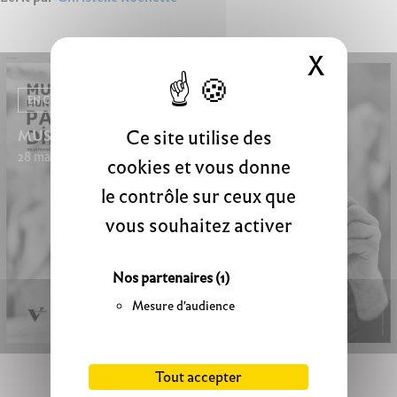
X
Masque
EN CE MOMENT
Ce site utilise des
MUSÉOCOULISSES
28 mars 2026 - 20 septembre 2026
cookies et vous donne
le contrôle sur ceux que
vous souhaitez activer
Nos partenaires
(1)
Mesure d'audience
Tout accepter