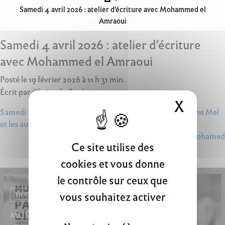
Samedi 4 avril 2026 : atelier d’écriture avec Mohammed el
Amraoui
Samedi 4 avril 2026 : atelier d’écriture
avec Mohammed el Amraoui
Posté le 19 février 2026 à 11 h 31 min.
Écrit par
Christelle Rochette
X
Masque
Navigation
Samedi 28 mars : Spectacle littéraire et musical « Suzanne Mel
et les autres »
de
Samedi 11 avril 2026 : atelier d’écriture avec Mohamed
l’article
Ce site utilise des
cookies et vous donne
le contrôle sur ceux que
vous souhaitez activer
EN CE MOMENT
MUSÉOCOULISSES