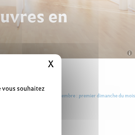
œuvres en
X
Masquer le bandeau 
ue vous souhaitez
Dimanche 5 novembre : premier dimanche du mois