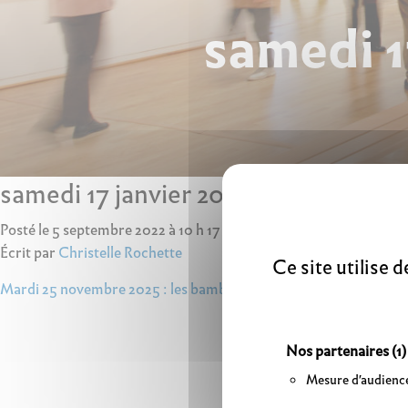
samedi 1
samedi 17 janvier 2026 : œuvres en
Posté le 5 septembre 2022 à 10 h 17 min.
Écrit par
Christelle Rochette
Ce site utilise 
Navigation
Mardi 25 novembre 2025 : les bambins babillent
de
l’article
Nos partenaires
(1)
Mesure d'audienc