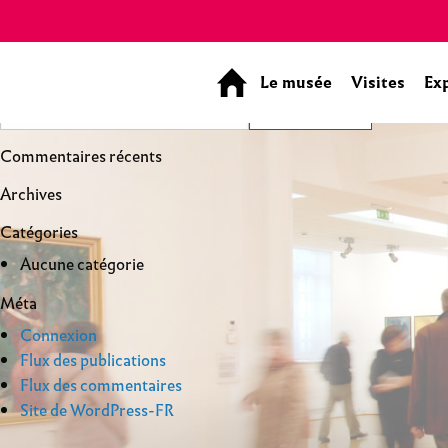
Panneau de gestion des cookies
Le musée
Visites
Ex
Commentaires récents
Archives
Catégories
Aucune catégorie
Méta
Connexion
Flux des publications
Flux des commentaires
Site de WordPress-FR