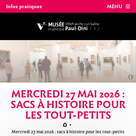
Panneau de gestion des cookies
Infos pratiques
MENU
MERCREDI 27 MAI 2026 :
SACS À HISTOIRE POUR
LES TOUT-PETITS
Mercredi 27 mai 2026 : sacs à histoire pour les tout-petits