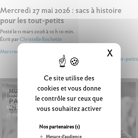
Mercredi 27 mai 2026 : sacs à histoire
pour les tout-petits
Posté le 11 mars 2026 à 10 h 10 min.
Écrit par
Christelle Rochette
X
Masque
Navigation
Mercredi 13 mai : sacs à histoire pour les tout-petits
Mercredi 10 juin : sacs à histoire pour les tout-petits
de
l’article
Ce site utilise des
cookies et vous donne
EN CE MOMENT
le contrôle sur ceux que
vous souhaitez activer
MUSÉOCOULISSES
28 mars 2026 - 20 septembre 2026
Nos partenaires
(1)
Mesure d'audience