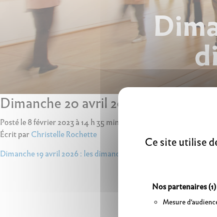
Diman
d
Dimanche 20 avril 2025 : les diman
Posté le 8 février 2023 à 14 h 35 min.
Écrit par
Christelle Rochette
Ce site utilise 
Navigation
Dimanche 19 avril 2026 : les dimanches au musée
de
l’article
Nos partenaires
(1)
Mesure d'audienc