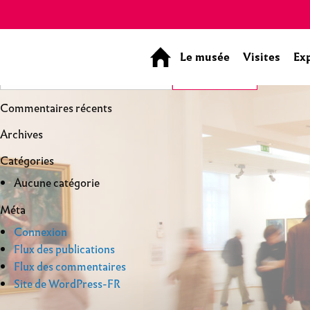
Panneau de gestion des cookies
Le musée
Visites
Ex
Commentaires récents
Archives
Catégories
Aucune catégorie
Méta
Connexion
Flux des publications
Flux des commentaires
Site de WordPress-FR