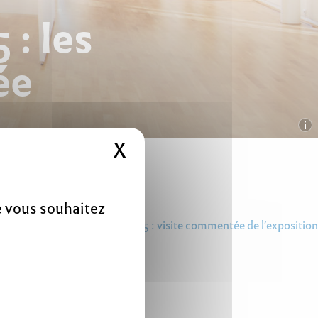
 : les
ée
X
Masquer le bandeau 
ue vous souhaitez
Dimanche 11 mai 2025 : visite commentée de l’exposition