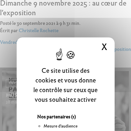
Dimanche 9 novembre 2025 : au cœur de
l’exposition
Posté le 30 septembre 2021 à 9 h 31 min.
Écrit par
Christelle Rochette
Navigation
Vendredi 9 janvier 2026 : peinture et cinéma
X
Masque
Dimanche 18 janvier 2026 : Au cœur de l’exposition
de
l’article
Ce site utilise des
cookies et vous donne
EN CE MOMENT
le contrôle sur ceux que
MUSÉOCOULISSES
vous souhaitez activer
28 mars 2026 - 20 septembre 2026
Nos partenaires
(1)
Mesure d'audience