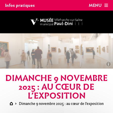
Panneau de gestion des cookies
Infos pratiques
MENU
DIMANCHE 9 NOVEMBRE
2025 : AU CŒUR DE
L’EXPOSITION
Dimanche 9 novembre 2025 : au cœur de l’exposition