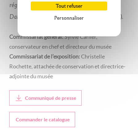
région lyonnaise (Émile Didier, Claude
Tout refuser
Dalbanne, Louis Thomas, Étienne Morillon…).
Personnaliser
Commissariat général:
Sylvie Carlier,
conservateur en chef et directeur du musée
Commissariat de l’exposition:
Christelle
Rochette, attachée de conservation et directrice-
adjointe du musée
Communiqué de presse
Commander le catalogue