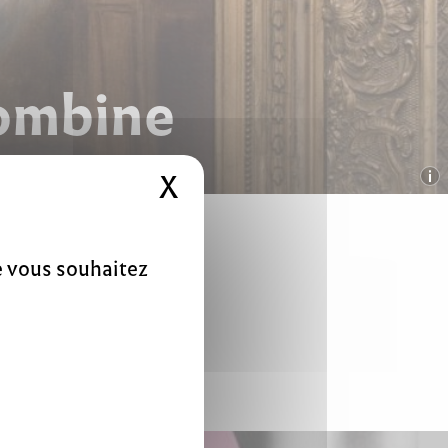
lombine
X
Masquer le bandeau 
ue vous souhaitez