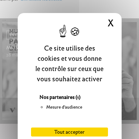
X
Masque
EN CE MOMENT
Ce site utilise des
MUSÉOCOULISSES
28 mars 2026 - 20 septembre 2026
cookies et vous donne
le contrôle sur ceux que
vous souhaitez activer
Nos partenaires
(1)
Mesure d'audience
Tout accepter