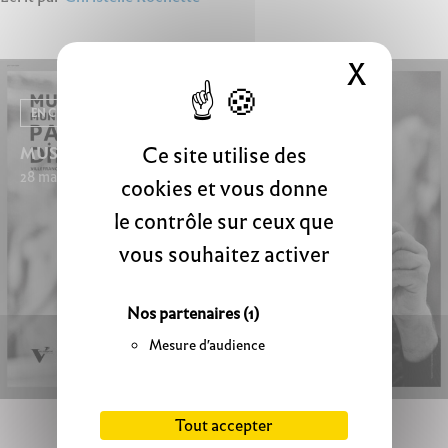
X
Masque
EN CE MOMENT
Ce site utilise des
MUSÉOCOULISSES
28 mars 2026 - 20 septembre 2026
cookies et vous donne
le contrôle sur ceux que
vous souhaitez activer
Nos partenaires
(1)
Mesure d'audience
Tout accepter